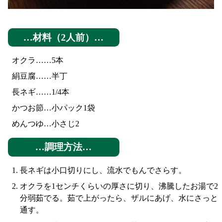
…材料（2人前）…
オクラ……5本
絹豆腐……半丁
長ネギ……1/4本
かつお節…小パック1袋
めんつゆ…小さじ2
…調理方法…
長ネギは小口切りにし、流水でもんでさらす。
オクラを1センチくらいの厚さに切り、沸騰したお湯で2
分弱茹でる。茹で上がったら、ザルにあげ、水にさっと
通す。