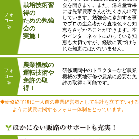
栽培技術習
会を開きます。また、湯通堂青果
には先輩農家さんがたくさん出荷
得の
フォ
しています。勉強会に参加する事
ための勉強
ロー
でプロの生産者から直接色々な知
②
会の
恵をさずかることができます。本
実施！
やインターネットにのっている知
恵も大切ですが、経験に裏づけら
れた知恵にはかないません。
農業機械の
フォ
研修期間中のトラクターなど農業
運転技術や
ロー
機械の実地研修や農業に必要な免
免許の取
③
許の取得も可能です。
得！
◆研修終了後に一人前の農業経営者として生計を立てていける
ように就農に関するフォロー体制をとっています。