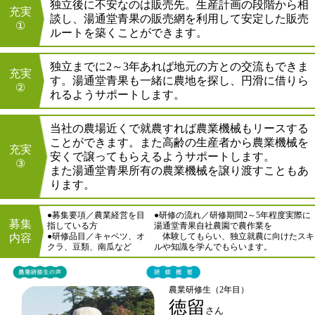
独立後に不安なのは販売先。生産計画の段階から相
充実
談し、湯通堂青果の販売網を利用して安定した販売
①
ルートを築くことができます。
独立までに2～3年あれば地元の方との交流もできま
充実
す。湯通堂青果も一緒に農地を探し、円滑に借りら
②
れるようサポートします。
当社の農場近くで就農すれば農業機械もリースする
ことができます。また高齢の生産者から農業機械を
充実
安くで譲ってもらえるようサポートします。
③
また湯通堂青果所有の農業機械を譲り渡すこともあ
ります。
●募集要項／農業経営を目
●研修の流れ／研修期間2～5年程度実際に
募集
指している方
湯通堂青果自社農園で農作業を
●研修品目／キャベツ、オ
体験してもらい、独立就農に向けたスキ
内容
クラ、豆類、南瓜など
ルや知識を学んでもらいます。
農業研修生（2年目）
徳留
さん