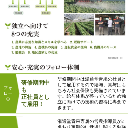
研修期間中は湯通堂青果の社員と
研修期間中
して雇用するので給与、賞与はも
フォ
も
ちろん社会保険も完備されていま
ロー
正社員とし
す。給与体系が整っているため独
①
立に向けての技術の習得に専念で
て雇用！
きます。
湯通堂青果専属の営農指導員が2
名おり定期的に栽培に関する勉強