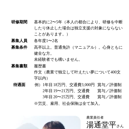
研修期間
基本的に2〜5年（本人の都合により、研修を中断
したり休止した場合は独立支援の対象にならない
ことがあります。）
募集人員
各年度1〜2名
募集条件
高卒以上。普通免許（マニュアル）。心身ともに
健全な方。
未経験者でも構いません。
募集書類
履歴書
作文（農業で独立して叶えたい夢について400文
字以内）
待遇面
例）1年目
18万円、交通費3,000円
賞与／評価制
2年目
19〜21万円、交通費
賞与／評価制
3年目
20〜25万円、交通費
賞与／評価制
※労災、雇用、社会保険は全て加入。
農業責任者
湯通堂平
さん